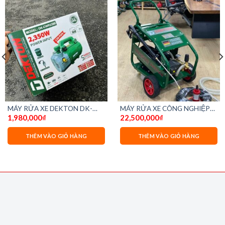
MÁY RỬA XE DEKTON DK-
MÁY RỬA XE CÔNG NGHIỆP
1,980,000
₫
22,500,000
₫
CWR2350 – chống giật
DEKTON HPW7500 -7500W
THÊM VÀO GIỎ HÀNG
THÊM VÀO GIỎ HÀNG