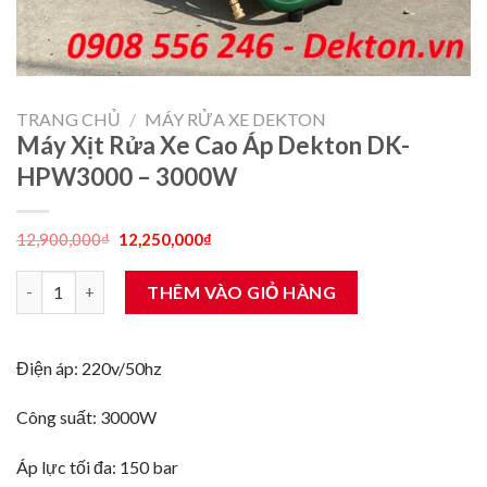
TRANG CHỦ
/
MÁY RỬA XE DEKTON
Máy Xịt Rửa Xe Cao Áp Dekton DK-
HPW3000 – 3000W
Giá
Giá
12,900,000
₫
12,250,000
₫
gốc
hiện
là:
tại
Máy Xịt Rửa Xe Cao Áp Dekton DK-HPW3000 - 3000W số lượng
12,900,000₫.
là:
THÊM VÀO GIỎ HÀNG
12,250,000₫.
Điện áp: 220v/50hz
Công suất: 3000W
Áp lực tối đa: 150 bar