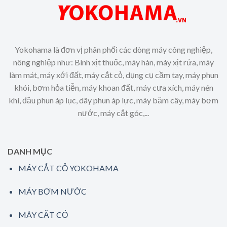
Yokohama là đơn vị phân phối các dòng máy công nghiệp,
nông nghiệp như: Bình xịt thuốc, máy hàn, máy xịt rửa, máy
làm mát, máy xới đất, máy cắt cỏ, dụng cụ cầm tay, máy phun
khói, bơm hỏa tiễn, máy khoan đất, máy cưa xích, máy nén
khí, đầu phun áp lục, dây phun áp lực, máy băm cây, máy bơm
nước, máy cắt góc,...
DANH MỤC
MÁY CẮT CỎ YOKOHAMA
MÁY BƠM NƯỚC
MÁY CẮT CỎ