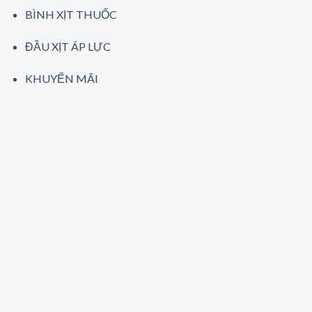
BÌNH XỊT THUỐC
ĐẦU XỊT ÁP LỰC
KHUYẾN MÃI