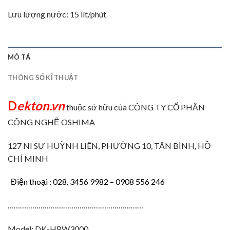
Lưu lượng nước: 15 lít/phút
MÔ TẢ
THÔNG SỐ KĨ THUẬT
D
ekton.vn
thuộc sở hữu của CÔNG TY CỔ PHẦN
CÔNG NGHỆ OSHIMA
127 NI SƯ HUỲNH LIÊN, PHƯỜNG 10, TÂN BÌNH, HỒ
CHÍ MINH
Điện thoại : 028. 3456 9982 – 0908 556 246
…………………………………………………………
Model: DK-HPW3000