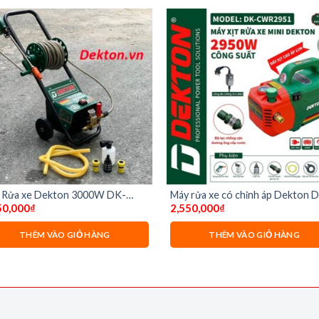
 Rửa xe Dekton 3000W DK-
Máy rửa xe có chỉnh áp Dekton 
50,000
₫
2,550,000
₫
R3000A
CWR2951
THÊM VÀO GIỎ HÀNG
THÊM VÀO GIỎ HÀNG