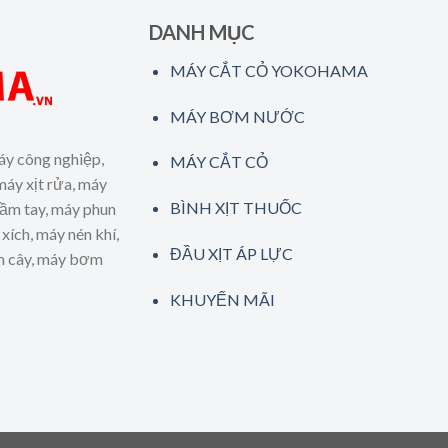
DANH MỤC
MÁY CẮT CỎ YOKOHAMA
MÁY BƠM NƯỚC
áy công nghiệp,
MÁY CẮT CỎ
máy xịt rửa, máy
BÌNH XỊT THUỐC
cầm tay, máy phun
xích, máy nén khí,
ĐẦU XỊT ÁP LỰC
ăm cây, máy bơm
KHUYẾN MÃI