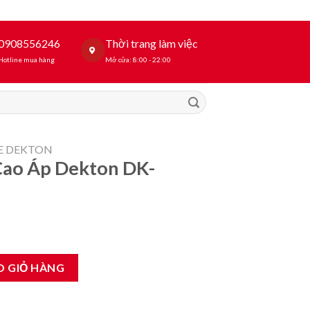
0908556246
Thời trang làm việc
Hotline mua hàng
Mở cửa: 8:00 - 22:00
E DEKTON
Cao Áp Dekton DK-
n DK-CWR2600F số lượng
O GIỎ HÀNG