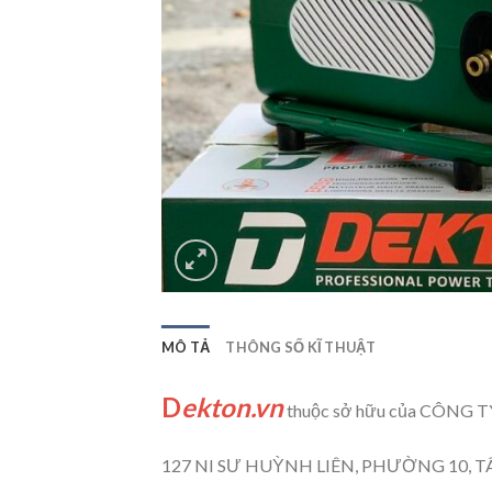
MÔ TẢ
THÔNG SỐ KĨ THUẬT
D
ekton.vn
thuộc sở hữu của CÔN
127 NI SƯ HUỲNH LIÊN, PHƯỜNG 10, T