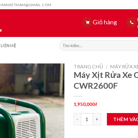
HIMAVIETNAM@GMAIL.COM
Giỏ hàng
Tìm
LIÊN HỆ
kiếm:
TRANG CHỦ
/
MÁY RỬA X
Máy Xịt Rửa Xe 
CWR2600F
1,950,000
₫
Máy Xịt Rửa Xe Cao Áp Dekto
THÊM VÀ