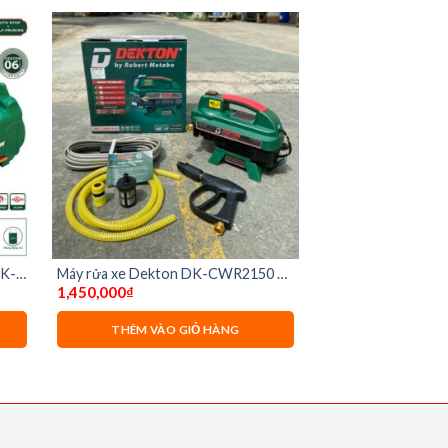
DK-
Máy rửa xe Dekton DK-CWR2150 –
1,450,000
₫
2150W
THÊM VÀO GIỎ HÀNG