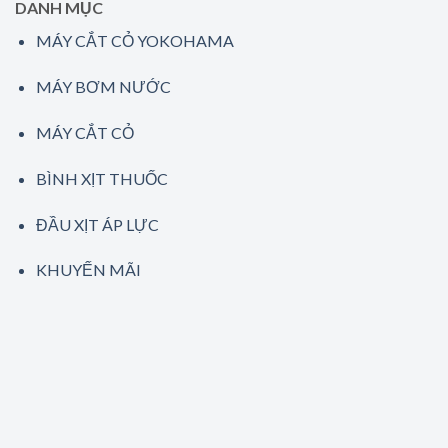
DANH MỤC
MÁY CẮT CỎ YOKOHAMA
MÁY BƠM NƯỚC
MÁY CẮT CỎ
BÌNH XỊT THUỐC
ĐẦU XỊT ÁP LỰC
KHUYẾN MÃI