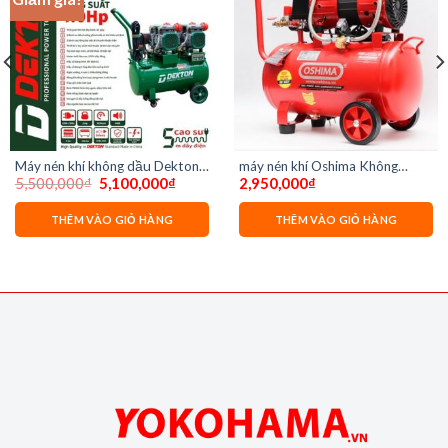
Máy nén khí không dầu Dekton
máy nén khí Oshima Không
Giá
Giá
5,500,000
₫
5,100,000
₫
2,950,000
₫
50 lít DK-AC3950 Plus
dầu 30 lít nhanh tua
gốc
hiện
là:
tại
5,500,000₫.
là:
THÊM VÀO GIỎ HÀNG
THÊM VÀO GIỎ HÀNG
5,100,000₫.