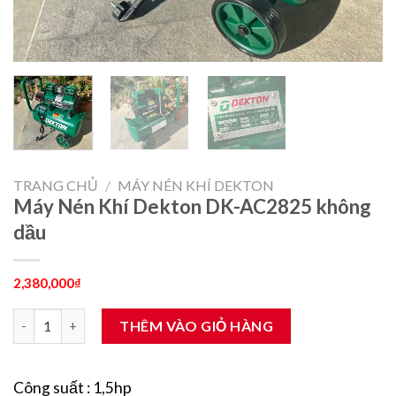
TRANG CHỦ
/
MÁY NÉN KHÍ DEKTON
Máy Nén Khí Dekton DK-AC2825 không
dầu
2,380,000
₫
Máy Nén Khí Dekton DK-AC2825 không dầu số lượng
THÊM VÀO GIỎ HÀNG
Công suất : 1,5hp