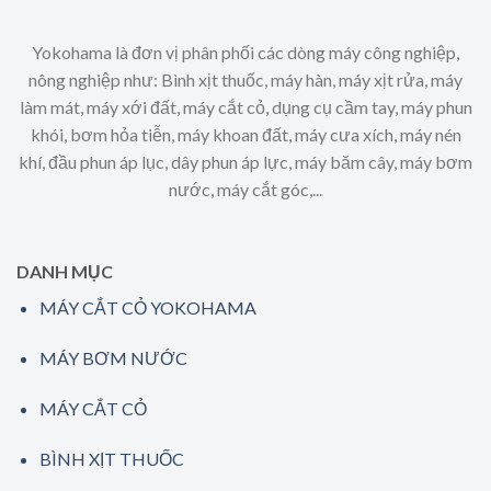
Yokohama là đơn vị phân phối các dòng máy công nghiệp,
nông nghiệp như: Bình xịt thuốc, máy hàn, máy xịt rửa, máy
làm mát, máy xới đất, máy cắt cỏ, dụng cụ cầm tay, máy phun
khói, bơm hỏa tiễn, máy khoan đất, máy cưa xích, máy nén
khí, đầu phun áp lục, dây phun áp lực, máy băm cây, máy bơm
nước, máy cắt góc,...
DANH MỤC
MÁY CẮT CỎ YOKOHAMA
MÁY BƠM NƯỚC
MÁY CẮT CỎ
BÌNH XỊT THUỐC