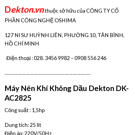
D
ekton.vn
thuộc sở hữu của CÔNG TY CỔ
PHẦN CÔNG NGHỆ OSHIMA
127 NI SƯ HUỲNH LIÊN, PHƯỜNG 10, TÂN BÌNH,
HỒ CHÍ MINH
Điện thoại : 028. 3456 9982 – 0908 556 246
…………………………………………………………
Máy Nén Khí Không Dầu Dekton DK-
AC2825
Công suất : 1,5hp
Dung tích: 25 lít
Điện áp: 220V/50Hz