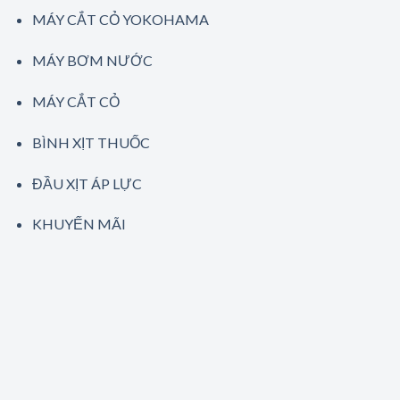
MÁY CẮT CỎ YOKOHAMA
MÁY BƠM NƯỚC
MÁY CẮT CỎ
BÌNH XỊT THUỐC
ĐẦU XỊT ÁP LỰC
KHUYẾN MÃI