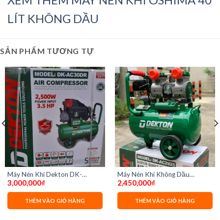
LÍT KHÔNG DẦU
SẢN PHẨM TƯƠNG TỰ
Máy Nén Khí Dekton DK-
Máy Nén Khí Không Dầu
3,000,000
₫
2,450,000
₫
AC30DR 3.5HP có dầu
Dekton DK-AC2925
THÊM VÀO GIỎ HÀNG
THÊM VÀO GIỎ HÀNG
00₫.