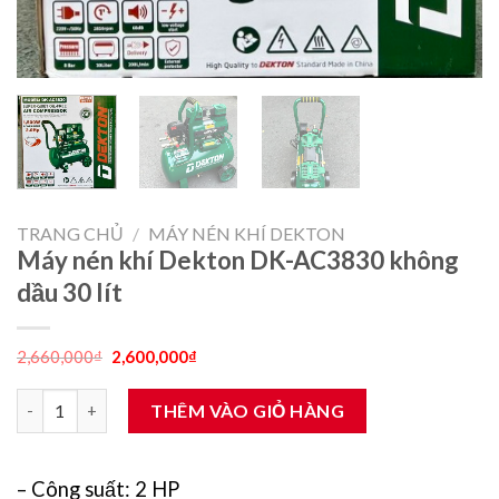
TRANG CHỦ
/
MÁY NÉN KHÍ DEKTON
Máy nén khí Dekton DK-AC3830 không
dầu 30 lít
Giá
Giá
2,660,000
₫
2,600,000
₫
gốc
hiện
là:
tại
Máy nén khí Dekton DK-AC3830 không dầu 30 lít số lượng
2,660,000₫.
là:
THÊM VÀO GIỎ HÀNG
2,600,000₫.
– Công suất: 2 HP