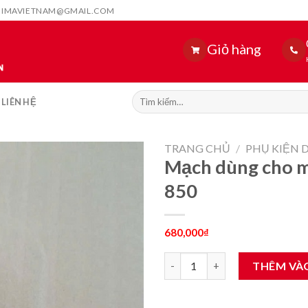
HIMAVIETNAM@GMAIL.COM
Giỏ hàng
Tìm
LIÊN HỆ
kiếm:
TRANG CHỦ
/
PHỤ KIỆN 
Mạch dùng cho m
850
680,000
₫
Mạch dùng cho máy siết bulon
THÊM VÀ