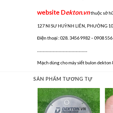
website D
ekton.vn
thuộc sở 
127 NI SƯ HUỲNH LIÊN, PHƯỜNG 10
Điện thoại : 028. 3456 9982 – 0908 556
……………………………………….
Mạch dùng cho máy siết bulon dekton
SẢN PHẨM TƯƠNG TỰ