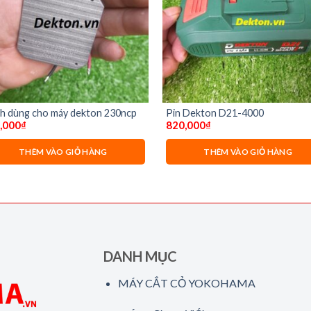
h dùng cho máy dekton 230ncp
Pin Dekton D21-4000
,000
₫
820,000
₫
THÊM VÀO GIỎ HÀNG
THÊM VÀO GIỎ HÀNG
DANH MỤC
MÁY CẮT CỎ YOKOHAMA