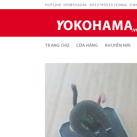
Skip
HOTLINE: 0908556246 - 0313793533 | EMAIL:
OS
to
content
TRANG CHỦ
CỬA HÀNG
KHUYẾN MÃI