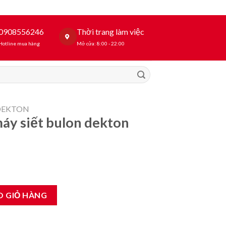
0908556246
Thời trang làm việc
Hotline mua hàng
Mở cửa: 8:00 - 22:00
DEKTON
áy siết bulon dekton
 dekton 850 số lượng
O GIỎ HÀNG