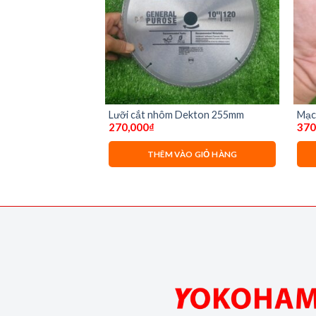
n 10 mét
Lưỡi cắt nhôm Dekton 255mm
Mạc
270,000
₫
370
O GIỎ HÀNG
THÊM VÀO GIỎ HÀNG