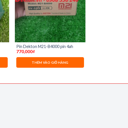
Pin Dekton M21-B4000 pin 4ah
770,000
₫
THÊM VÀO GIỎ HÀNG