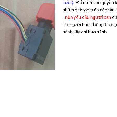
Lưu ý
: Để đảm bảo quyền l
phẩm dekton trên các sàn t
.
nên yêu cầu người bán
cu
tin người bán, thông tin ng
hành, địa chỉ bảo hành