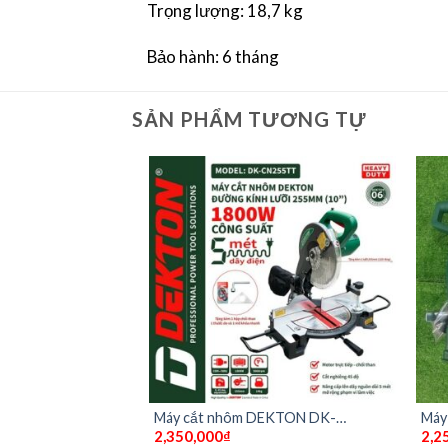
Trọng lượng: 18,7 kg
Bảo hành: 6 tháng
SẢN PHẨM TƯƠNG TỰ
Dekton M21-
Máy cắt nhôm DEKTON DK-
Máy 
2,350,000
₫
2,2
 pin và sạc)
CN255TT có lưỡi cắt nhôm 120 răng
DK-