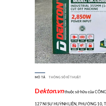
MÔ TẢ
THÔNG SỐ KĨ THUẬT
D
ekton.vn
thuộc sở hữu của CÔ
127 NI SƯ HUỲNH LIÊN, PHƯỜNG 10, T