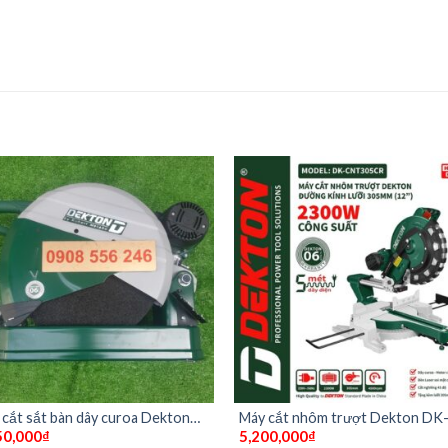
cắt sắt bàn dây curoa Dekton
Máy cắt nhôm trượt Dekton DK
50,000
₫
5,200,000
₫
CS2800CR
CNT305CR ( dây curoa)