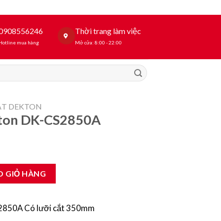
0908556246
Thời trang làm việc
Hotline mua hàng
Mở cửa: 8:00 - 22:00
ẮT DEKTON
kton DK-CS2850A
0A số lượng
O GIỎ HÀNG
2850A Có lưỡi cắt 350mm