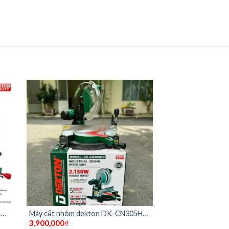
-
Máy cắt nhôm dekton DK-CN305HD
3,900,000
₫
dây curoa