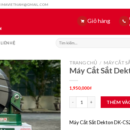
HIMAVIETNAM@GMAIL.COM
Giỏ hàng
Tìm
LIÊN HỆ
kiếm:
TRANG CHỦ
/
MÁY CẮT S
Máy Cắt Sắt De
1,950,000
₫
Máy Cắt Sắt Dekton DK-CS285
THÊM VÀ
Máy Cắt Sắt Dekton DK-CS