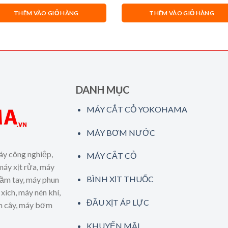
THÊM VÀO GIỎ HÀNG
THÊM VÀO GIỎ HÀNG
DANH MỤC
MÁY CẮT CỎ YOKOHAMA
MÁY BƠM NƯỚC
áy công nghiệp,
MÁY CẮT CỎ
máy xịt rửa, máy
BÌNH XỊT THUỐC
cầm tay, máy phun
xích, máy nén khí,
ĐẦU XỊT ÁP LỰC
ăm cây, máy bơm
KHUYẾN MÃI