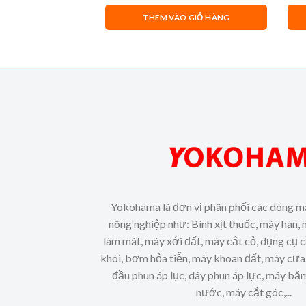
O GIỎ HÀNG
THÊM VÀO GIỎ HÀNG
Yokohama là đơn vị phân phối các dòng m
nông nghiệp như: Bình xịt thuốc, máy hàn, 
làm mát, máy xới đất, máy cắt cỏ, dụng cụ 
khói, bơm hỏa tiễn, máy khoan đất, máy cưa 
đầu phun áp lục, dây phun áp lực, máy b
nước, máy cắt góc,...