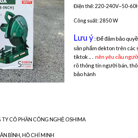
Điện thế: 220-240V~50-60
Công suất: 2850 W
Lưu ý
: Để đảm bảo quyề
sản phẩm dekton trên các 
tiktok .. .
nên yêu cầu ngườ
rõ thông tín người bán, thô
bảo hành
NG TY CỔ PHẦN CÔNG NGHỆ OSHIMA
ÂN BÌNH, HỒ CHÍ MINH