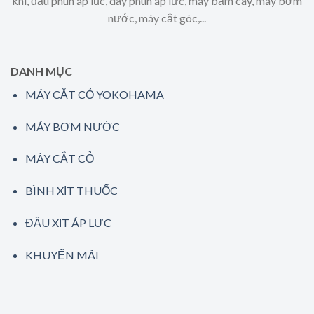
khí, đầu phun áp lục, dây phun áp lực, máy băm cây, máy bơm
nước, máy cắt góc,...
DANH MỤC
MÁY CẮT CỎ YOKOHAMA
MÁY BƠM NƯỚC
MÁY CẮT CỎ
BÌNH XỊT THUỐC
ĐẦU XỊT ÁP LỰC
KHUYẾN MÃI