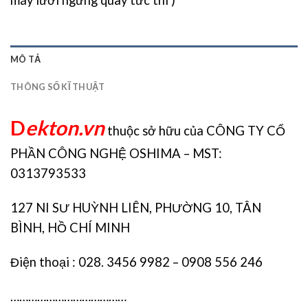
máy lưỡi ngừng quay tức thì )
MÔ TẢ
THÔNG SỐ KĨ THUẬT
D
ekton.vn
thuộc sở hữu của CÔNG TY CỔ
PHẦN CÔNG NGHỆ OSHIMA – MST:
0313793533
127 NI SƯ HUỲNH LIÊN, PHƯỜNG 10, TÂN
BÌNH, HỒ CHÍ MINH
Điện thoại : 028. 3456 9982 – 0908 556 246
…………………………………