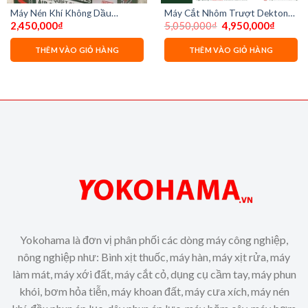
Máy Nén Khí Không Dầu
Máy Cắt Nhôm Trượt Dekton
Giá
Giá
2,450,000
₫
5,050,000
₫
4,950,000
₫
Dekton DK-AC2925
DK-CNT305TT
gốc
hiện
là:
tại
5,050,000₫.
là:
THÊM VÀO GIỎ HÀNG
THÊM VÀO GIỎ HÀNG
4,950,0
Yokohama là đơn vị phân phối các dòng máy công nghiệp,
nông nghiệp như: Bình xịt thuốc, máy hàn, máy xịt rửa, máy
làm mát, máy xới đất, máy cắt cỏ, dụng cụ cầm tay, máy phun
khói, bơm hỏa tiễn, máy khoan đất, máy cưa xích, máy nén