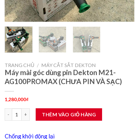
TRANG CHỦ
/
MÁY CẮT SẮT DEKTON
Máy mài góc dùng pin Dekton M21-
AG100PROMAX (CHƯA PIN VÀ SẠC)
1,280,000
₫
Máy mài góc dùng pin Dekton M21-AG100PROMAX (CHƯA PIN V
THÊM VÀO GIỎ HÀNG
Chống khởi động lại