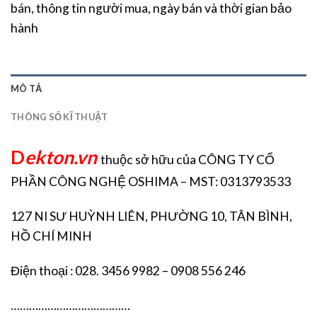
bán, thông tin người mua, ngày bán và thời gian bảo
hành
MÔ TẢ
THÔNG SỐ KĨ THUẬT
D
ekton.vn
thuộc sở hữu của CÔNG TY CỔ
PHẦN CÔNG NGHỆ OSHIMA – MST: 0313793533
127 NI SƯ HUỲNH LIÊN, PHƯỜNG 10, TÂN BÌNH,
HỒ CHÍ MINH
Điện thoại : 028. 3456 9982 – 0908 556 246
…………………………………