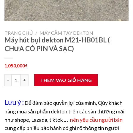
TRANG CHỦ
/
MÁY CẦM TAY DEKTON
Máy hút bụi dekton M21-HB01BL (
CHƯA CÓ PIN VÀ SẠC)
1,050,000
₫
Máy hút bụi dekton M21-HB01BL ( CHƯA CÓ PIN VÀ SẠC) số lư
THÊM VÀO GIỎ HÀNG
Lưu ý :
Để đảm bảo quyền lợi của mình, Qúy khách
hàng mua sản phẩm dekton trên các sàn thương mại
như shope, Lazada, tiktok .. .
nên yêu cầu người bán
cung cấp phiếu bảo hành có ghi rõ thông tin người