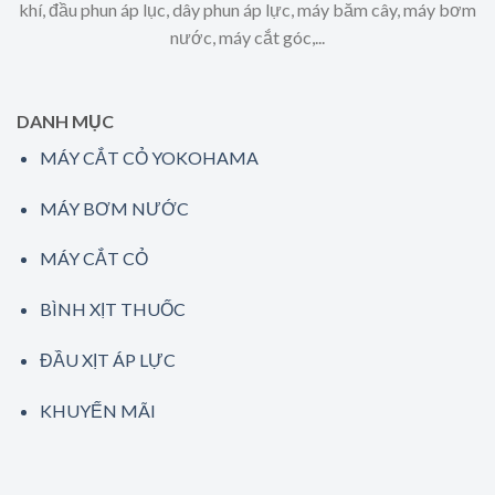
khí, đầu phun áp lục, dây phun áp lực, máy băm cây, máy bơm
nước, máy cắt góc,...
DANH MỤC
MÁY CẮT CỎ YOKOHAMA
MÁY BƠM NƯỚC
MÁY CẮT CỎ
BÌNH XỊT THUỐC
ĐẦU XỊT ÁP LỰC
KHUYẾN MÃI