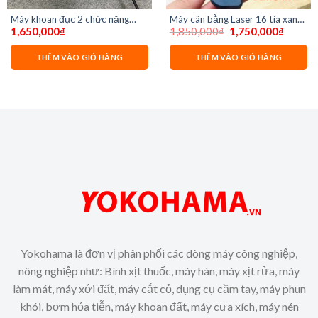
Máy khoan đục 2 chức năng
Máy cân bằng Laser 16 tia xanh
Giá
Giá
1,650,000
₫
1,850,000
₫
1,750,000
₫
DEKTON DK-RH3002
Dekton LS1601
gốc
hiện
là:
tại
1,850,000₫.
là:
THÊM VÀO GIỎ HÀNG
THÊM VÀO GIỎ HÀNG
1,750,0
Yokohama là đơn vị phân phối các dòng máy công nghiệp,
nông nghiệp như: Bình xịt thuốc, máy hàn, máy xịt rửa, máy
làm mát, máy xới đất, máy cắt cỏ, dụng cụ cầm tay, máy phun
khói, bơm hỏa tiễn, máy khoan đất, máy cưa xích, máy nén