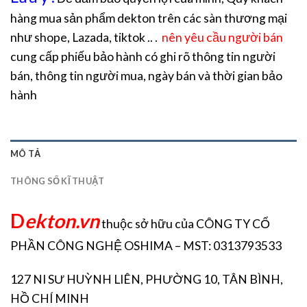
hàng mua sản phẩm dekton trên các sàn thương mại
như shope, Lazada, tiktok .. .
nên yêu cầu người bán
cung cấp phiếu bảo hành có ghi rõ thông tin người
bán, thông tin người mua, ngày bán và thời gian bảo
hành
MÔ TẢ
THÔNG SỐ KĨ THUẬT
D
ekton.vn
thuộc sở hữu của CÔNG TY CỔ
PHẦN CÔNG NGHỆ OSHIMA – MST: 0313793533
127 NI SƯ HUỲNH LIÊN, PHƯỜNG 10, TÂN BÌNH,
HỒ CHÍ MINH