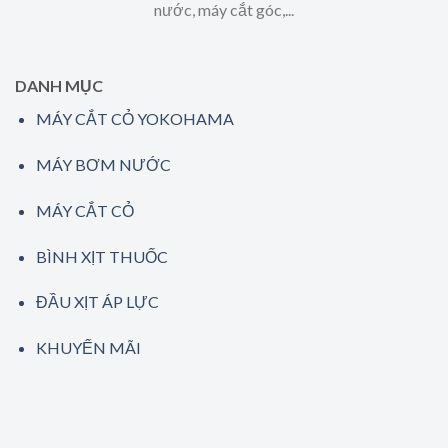
nước, máy cắt góc,...
DANH MỤC
MÁY CẮT CỎ YOKOHAMA
MÁY BƠM NƯỚC
MÁY CẮT CỎ
BÌNH XỊT THUỐC
ĐẦU XỊT ÁP LỰC
KHUYẾN MÃI