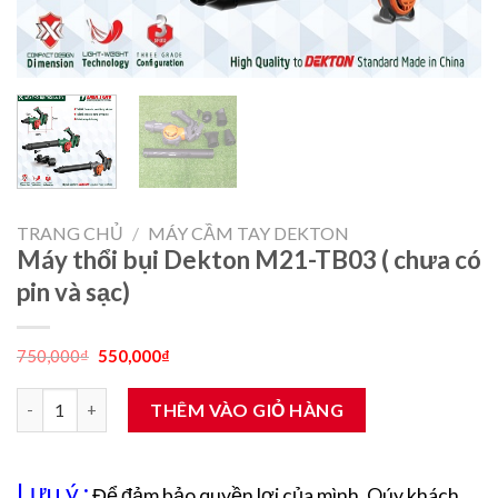
TRANG CHỦ
/
MÁY CẦM TAY DEKTON
Máy thổi bụi Dekton M21-TB03 ( chưa có
pin và sạc)
Giá
Giá
750,000
₫
550,000
₫
gốc
hiện
là:
tại
Máy thổi bụi Dekton M21-TB03 ( chưa có pin và sạc) số lượng
750,000₫.
là:
THÊM VÀO GIỎ HÀNG
550,000₫.
Lưu ý :
Để đảm bảo quyền lợi của mình, Qúy khách