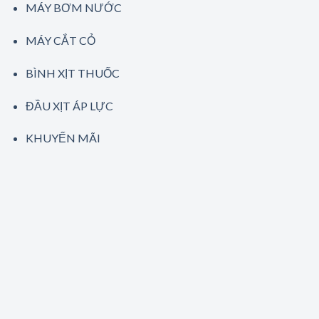
MÁY BƠM NƯỚC
MÁY CẮT CỎ
BÌNH XỊT THUỐC
ĐẦU XỊT ÁP LỰC
KHUYẾN MÃI