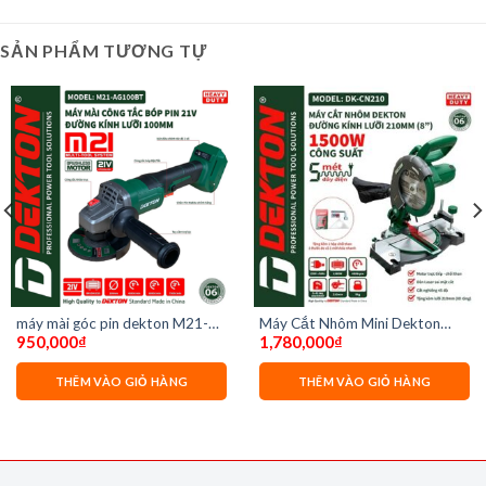
SẢN PHẨM TƯƠNG TỰ
máy mài góc pin dekton M21-
Máy Cắt Nhôm Mini Dekton
950,000
₫
1,780,000
₫
AG100BT ( Chưa có pin và sạc)
DK-CN210 Có lưỡi cắt
THÊM VÀO GIỎ HÀNG
THÊM VÀO GIỎ HÀNG