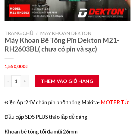
TRANG CHỦ
/
MÁY KHOAN DEKTON
Máy Khoan Bê Tông Pin Dekton M21-
RH2603BL( chưa có pin và sạc)
1,550,000
₫
Máy Khoan Bê Tông Pin Dekton M21-RH2603BL( chưa có pin và s
THÊM VÀO GIỎ HÀNG
Điện Áp :21V chân pin phổ thông Makita-
MOTER TỪ
Đầu cặp SDS PLUS tháo lắp dễ dàng
Khoan bê tông tối đa mũi 26mm