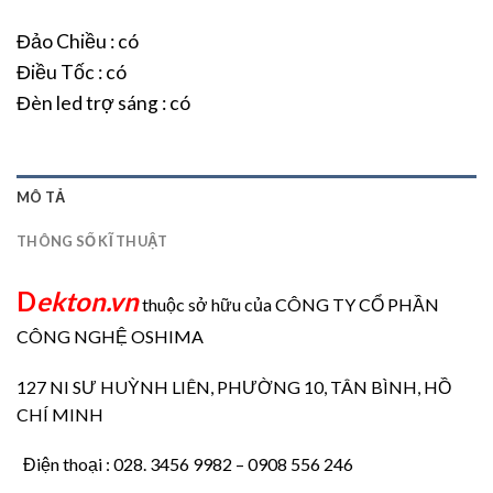
Đảo Chiều : có
Điều Tốc : có
Đèn led trợ sáng : có
MÔ TẢ
THÔNG SỐ KĨ THUẬT
D
ekton.vn
thuộc sở hữu của CÔNG TY CỔ PHẦN
CÔNG NGHỆ OSHIMA
127 NI SƯ HUỲNH LIÊN, PHƯỜNG 10, TÂN BÌNH, HỒ
CHÍ MINH
Điện thoại : 028. 3456 9982 – 0908 556 246