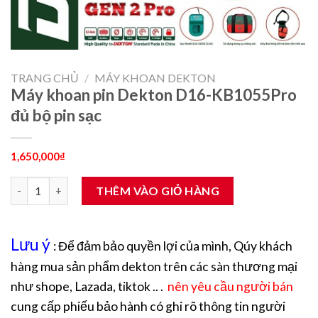
TRANG CHỦ
/
MÁY KHOAN DEKTON
Máy khoan pin Dekton D16-KB1055Pro
đủ bộ pin sạc
1,650,000
₫
Máy khoan pin Dekton D16-KB1055Pro đủ bộ pin sạc số lượng
THÊM VÀO GIỎ HÀNG
Lưu ý
: Để đảm bảo quyền lợi của mình, Qúy khách
hàng mua sản phẩm dekton trên các sàn thương mại
như shope, Lazada, tiktok .. .
nên yêu cầu người bán
cung cấp phiếu bảo hành có ghi rõ thông tin người