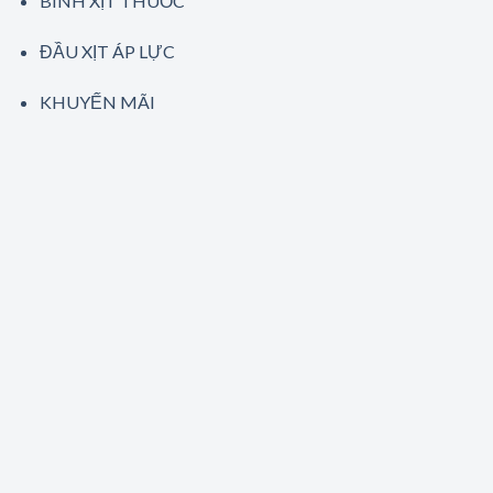
BÌNH XỊT THUỐC
ĐẦU XỊT ÁP LỰC
KHUYẾN MÃI