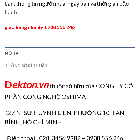
bán, thông tin người mua, ngày bán và thời gian bảo
hành
giao hàng nhanh- 0908 556 246
MÔ TẢ
THÔNG SỐ KĨ THUẬT
D
ekton.vn
thuộc sở hữu của CÔNG TY CỔ
PHẦN CÔNG NGHỆ OSHIMA
127 NI SƯ HUỲNH LIÊN, PHƯỜNG 10, TÂN
BÌNH, HỒ CHÍ MINH
Điện thoại : 028. 3456 9982 – 0908 556 246