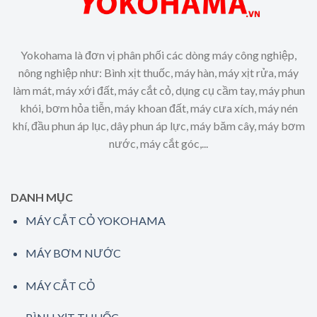
Yokohama là đơn vị phân phối các dòng máy công nghiệp,
nông nghiệp như: Bình xịt thuốc, máy hàn, máy xịt rửa, máy
làm mát, máy xới đất, máy cắt cỏ, dụng cụ cầm tay, máy phun
khói, bơm hỏa tiễn, máy khoan đất, máy cưa xích, máy nén
khí, đầu phun áp lục, dây phun áp lực, máy băm cây, máy bơm
nước, máy cắt góc,...
DANH MỤC
MÁY CẮT CỎ YOKOHAMA
MÁY BƠM NƯỚC
MÁY CẮT CỎ