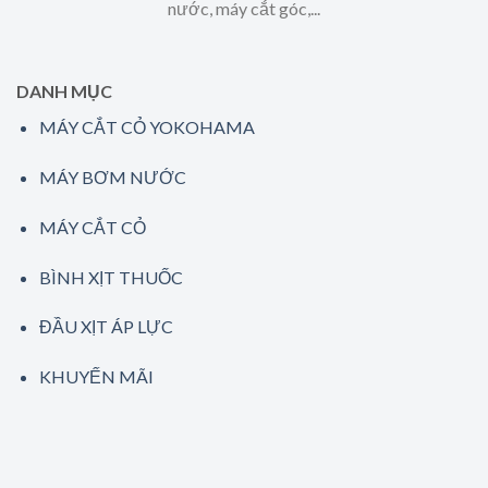
nước, máy cắt góc,...
DANH MỤC
MÁY CẮT CỎ YOKOHAMA
MÁY BƠM NƯỚC
MÁY CẮT CỎ
BÌNH XỊT THUỐC
ĐẦU XỊT ÁP LỰC
KHUYẾN MÃI