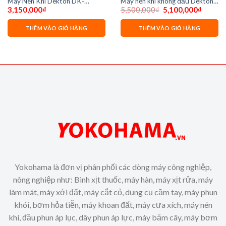
Máy Nén Khí Dekton DK-
Máy nén khí không dầu Dekton
Giá
Giá
3,150,000
₫
5,500,000
₫
5,100,000
₫
AC50DR có dầu
50 lít DK-AC3950 Plus
gốc
hiện
là:
tại
5,500,000₫.
là:
THÊM VÀO GIỎ HÀNG
THÊM VÀO GIỎ HÀNG
00₫.
5,100,0
Yokohama là đơn vị phân phối các dòng máy công nghiệp,
nông nghiệp như: Bình xịt thuốc, máy hàn, máy xịt rửa, máy
làm mát, máy xới đất, máy cắt cỏ, dụng cụ cầm tay, máy phun
khói, bơm hỏa tiễn, máy khoan đất, máy cưa xích, máy nén
khí, đầu phun áp lục, dây phun áp lực, máy băm cây, máy bơm