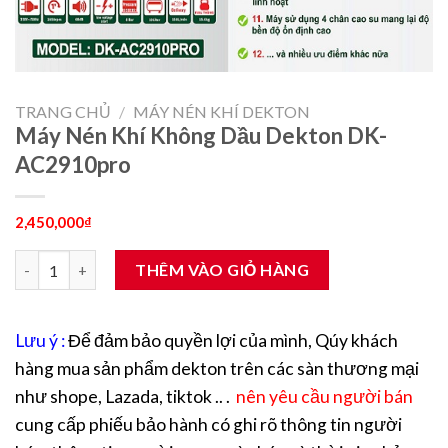
TRANG CHỦ
/
MÁY NÉN KHÍ DEKTON
Máy Nén Khí Không Dầu Dekton DK-
AC2910pro
2,450,000
₫
Máy Nén Khí Không Dầu Dekton DK-AC2910pro số lượng
THÊM VÀO GIỎ HÀNG
Lưu ý :
Để đảm bảo quyền lợi của mình, Qúy khách
hàng mua sản phẩm dekton trên các sàn thương mại
như shope, Lazada, tiktok .. .
nên yêu cầu người bán
cung cấp phiếu bảo hành có ghi rõ thông tin người