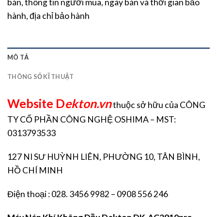
bán, thông tin người mua, ngày bán và thời gian bảo
hành, địa chỉ bảo hành
MÔ TẢ
THÔNG SỐ KĨ THUẬT
Website D
ekton.vn
thuộc sở hữu của CÔNG
TY CỔ PHẦN CÔNG NGHỆ OSHIMA – MST:
0313793533
127 NI SƯ HUỲNH LIÊN, PHƯỜNG 10, TÂN BÌNH,
HỒ CHÍ MINH
Điện thoại : 028. 3456 9982 – 0908 556 246