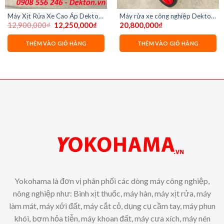
Máy Xịt Rửa Xe Cao Áp Dekton
Máy rửa xe công nghiệp Dekton
Giá
Giá
12,900,000
₫
12,250,000
₫
20,800,000
₫
DK-HPW3000 – 3000W
DK-HPW5500 điện 3 pha
gốc
hiện
là:
tại
12,900,000₫.
là:
THÊM VÀO GIỎ HÀNG
THÊM VÀO GIỎ HÀNG
00₫.
12,250,000₫.
Yokohama là đơn vị phân phối các dòng máy công nghiệp,
nông nghiệp như: Bình xịt thuốc, máy hàn, máy xịt rửa, máy
làm mát, máy xới đất, máy cắt cỏ, dụng cụ cầm tay, máy phun
khói, bơm hỏa tiễn, máy khoan đất, máy cưa xích, máy nén