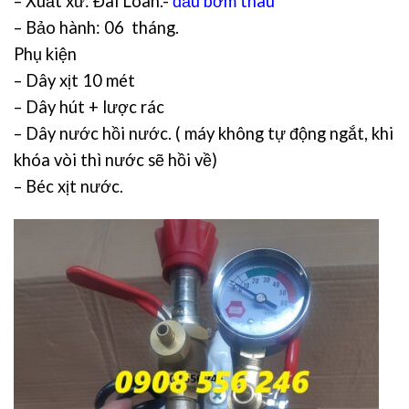
– Xuất xứ: Đài Loan.-
đầu bơm thau
– Bảo hành: 06 tháng.
Phụ kiện
–
Dây xịt 10 mét
– Dây hút + lược rác
– Dây nước hồi nước. ( máy không tự động ngắt, khi
khóa vòi thì nước sẽ hồi về)
– Béc xịt nước.