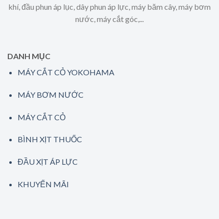
khí, đầu phun áp lục, dây phun áp lực, máy băm cây, máy bơm
nước, máy cắt góc,...
DANH MỤC
MÁY CẮT CỎ YOKOHAMA
MÁY BƠM NƯỚC
MÁY CẮT CỎ
BÌNH XỊT THUỐC
ĐẦU XỊT ÁP LỰC
KHUYẾN MÃI