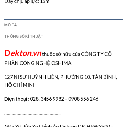
Dây chịu áp lực: 15m
MÔ TẢ
THÔNG SỐ KĨ THUẬT
D
ekton.vn
thuộc sở hữu của CÔNG TY CỔ
PHẦN CÔNG NGHỆ OSHIMA
127 NI SƯ HUỲNH LIÊN, PHƯỜNG 10, TÂN BÌNH,
HỒ CHÍ MINH
Điện thoại : 028. 3456 9982 – 0908 556 246
……………………………………….
Máy Xịt Rửa Xe Chỉnh Áp Dekton DK-HPW3500 –