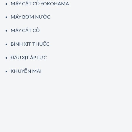
MÁY CẮT CỎ YOKOHAMA
MÁY BƠM NƯỚC
MÁY CẮT CỎ
BÌNH XỊT THUỐC
ĐẦU XỊT ÁP LỰC
KHUYẾN MÃI