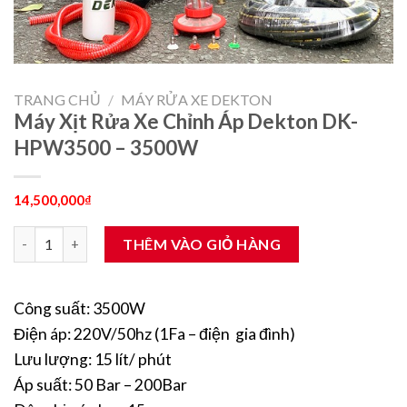
TRANG CHỦ
/
MÁY RỬA XE DEKTON
Máy Xịt Rửa Xe Chỉnh Áp Dekton DK-
HPW3500 – 3500W
14,500,000
₫
Máy Xịt Rửa Xe Chỉnh Áp Dekton DK-HPW3500 - 3500W số lượ
THÊM VÀO GIỎ HÀNG
Công suất: 3500W
Điện áp: 220V/50hz (1Fa – điện gia đình)
Lưu lượng: 15 lít/ phút
Áp suất: 50 Bar – 200Bar