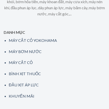
khói, bơm hỏa tiễn, máy khoan đất, máy cưa xích, máy nén
khí, đầu phun áp lục, dây phun áp lực, máy băm cây, máy bơm
nước, máy cắt góc,...
DANH MỤC
MÁY CẮT CỎ YOKOHAMA
MÁY BƠM NƯỚC
MÁY CẮT CỎ
BÌNH XỊT THUỐC
ĐẦU XỊT ÁP LỰC
KHUYẾN MÃI