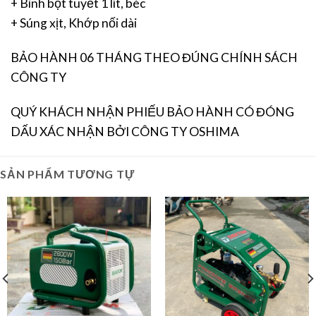
+ Bình bọt tuyết 1 lít, béc
+ Súng xịt, Khớp nối dài
BẢO HÀNH 06 THÁNG THEO ĐÚNG CHÍNH SÁCH
CÔNG TY
QUÝ KHÁCH NHẬN PHIẾU BẢO HÀNH CÓ ĐÓNG
DẤU XÁC NHẬN BỞI CÔNG TY OSHIMA
SẢN PHẨM TƯƠNG TỰ