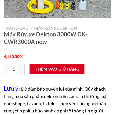
TRANG CHỦ
/
MÁY RỬA XE DEKTON
Máy Rửa xe Dekton 3000W DK-
CWR3000A new
4,150,000
₫
Máy Rửa xe Dekton 3000W DK-CWR3000A new số lượng
THÊM VÀO GIỎ HÀNG
Lưu ý
: Để đảm bảo quyền lợi của mình, Qúy khách
hàng mua sản phẩm dekton trên các sàn thương mại
như shope, Lazada, tiktok .. . nên yêu cầu người bán
cung cấp phiếu bảo hành có ghi rõ thông tin người