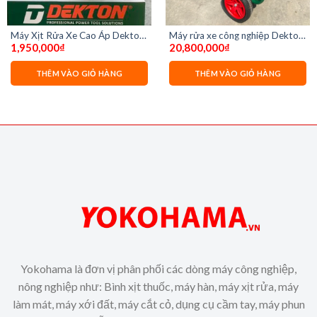
Máy Xịt Rửa Xe Cao Áp Dekton
Máy rửa xe công nghiệp Dekton
1,950,000
₫
20,800,000
₫
DK-CWR2600F
DK-HPW5500 điện 3 pha
THÊM VÀO GIỎ HÀNG
THÊM VÀO GIỎ HÀNG
Yokohama là đơn vị phân phối các dòng máy công nghiệp,
nông nghiệp như: Bình xịt thuốc, máy hàn, máy xịt rửa, máy
làm mát, máy xới đất, máy cắt cỏ, dụng cụ cầm tay, máy phun