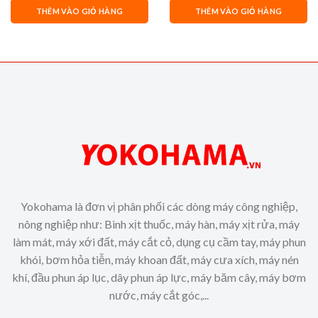
là:
tại
6,800,000₫.
là:
THÊM VÀO GIỎ HÀNG
THÊM VÀO GIỎ HÀNG
50,000₫.
6,600,0
Yokohama là đơn vị phân phối các dòng máy công nghiệp,
nông nghiệp như: Bình xịt thuốc, máy hàn, máy xịt rửa, máy
làm mát, máy xới đất, máy cắt cỏ, dụng cụ cầm tay, máy phun
khói, bơm hỏa tiễn, máy khoan đất, máy cưa xích, máy nén
khí, đầu phun áp lục, dây phun áp lực, máy băm cây, máy bơm
nước, máy cắt góc,...