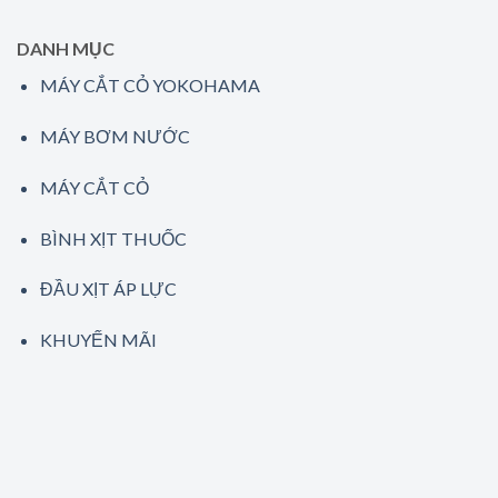
DANH MỤC
MÁY CẮT CỎ YOKOHAMA
MÁY BƠM NƯỚC
MÁY CẮT CỎ
BÌNH XỊT THUỐC
ĐẦU XỊT ÁP LỰC
KHUYẾN MÃI