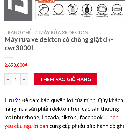
TRANG CHỦ
/
MÁY RỬA XE DEKTON
Máy rửa xe dekton có chống giật dk-
cwr3000f
2,650,000
₫
Máy rửa xe dekton có chống giật dk-cwr3000f số lượng
THÊM VÀO GIỎ HÀNG
Lưu ý
: Để đảm bảo quyền lợi của mình, Qúy khách
hàng mua sản phẩm dekton trên các sàn thương
mại như shope, Lazada, tiktok , facebook.. .
nên
yêu cầu người bán
cung cấp phiếu bảo hành có ghi