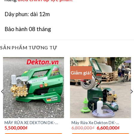
Dây phun: dài 12m
Bảo hành 08 tháng
SẢN PHẨM TƯƠNG TỰ
Giảm giá!
MÁY RỬA XE DEKTON DK-
Máy Rửa Xe Dekton DK-
Giá
Giá
5,500,000
₫
6,800,000
₫
6,600,000
₫
HPW2350A
HPW2500 – 2500W
gốc
hiện