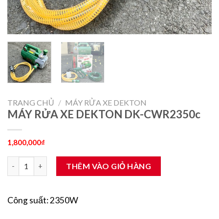
TRANG CHỦ
/
MÁY RỬA XE DEKTON
MÁY RỬA XE DEKTON DK-CWR2350c
1,800,000
₫
MÁY RỬA XE DEKTON DK-CWR2350c số lượng
THÊM VÀO GIỎ HÀNG
Công suất: 2350W