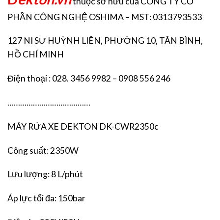
thuộc sở hữu của CÔNG TY CỔ
PHẦN CÔNG NGHỆ OSHIMA – MST: 0313793533
127 NI SƯ HUỲNH LIÊN, PHƯỜNG 10, TÂN BÌNH,
HỒ CHÍ MINH
Điện thoại : 028. 3456 9982 – 0908 556 246
…………………………………
MÁY RỬA XE DEKTON DK-CWR2350c
Công suất: 2350W
Lưu lượng: 8 L/phút
Áp lực tối đa: 150bar