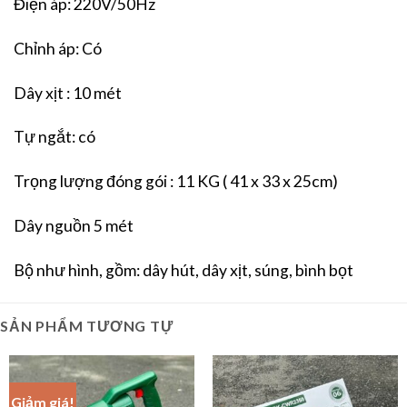
Điện áp: 220V/50Hz
Chỉnh áp: Có
Dây xịt : 10 mét
Tự ngắt: có
Trọng lượng đóng gói : 11 KG ( 41 x 33 x 25cm)
Dây nguồn 5 mét
Bộ như hình, gồm: dây hút, dây xịt, súng, bình bọt
SẢN PHẨM TƯƠNG TỰ
Giảm giá!