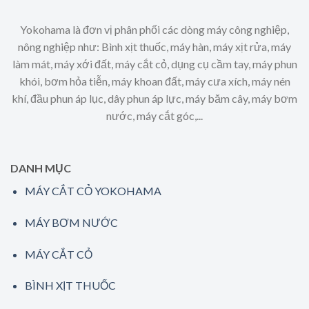
Yokohama là đơn vị phân phối các dòng máy công nghiệp,
nông nghiệp như: Bình xịt thuốc, máy hàn, máy xịt rửa, máy
làm mát, máy xới đất, máy cắt cỏ, dụng cụ cầm tay, máy phun
khói, bơm hỏa tiễn, máy khoan đất, máy cưa xích, máy nén
khí, đầu phun áp lục, dây phun áp lực, máy băm cây, máy bơm
nước, máy cắt góc,...
DANH MỤC
MÁY CẮT CỎ YOKOHAMA
MÁY BƠM NƯỚC
MÁY CẮT CỎ
BÌNH XỊT THUỐC