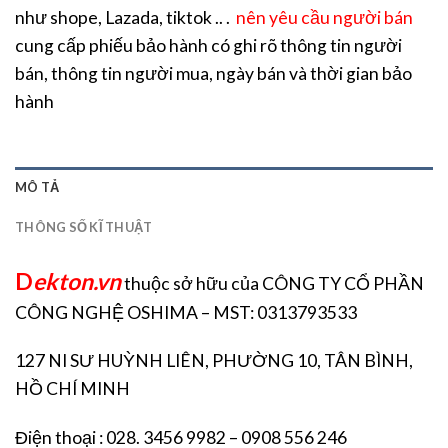
như shope, Lazada, tiktok .. .
nên yêu cầu người bán
cung cấp phiếu bảo hành có ghi rõ thông tin người
bán, thông tin người mua, ngày bán và thời gian bảo
hành
MÔ TẢ
THÔNG SỐ KĨ THUẬT
D
ekton.vn
thuộc sở hữu của CÔNG TY CỔ PHẦN
CÔNG NGHỆ OSHIMA – MST: 0313793533
127 NI SƯ HUỲNH LIÊN, PHƯỜNG 10, TÂN BÌNH,
HỒ CHÍ MINH
Điện thoại : 028. 3456 9982 – 0908 556 246