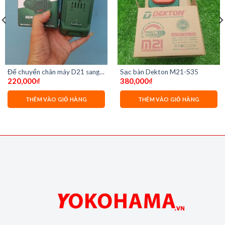
Đế chuyển chân máy D21 sang
Sạc bàn Dekton M21-S35
220,000
₫
380,000
₫
M21 dekton d21-m21adp
THÊM VÀO GIỎ HÀNG
THÊM VÀO GIỎ HÀNG