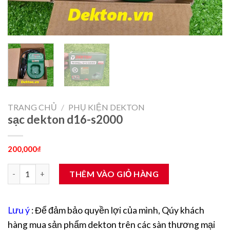
TRANG CHỦ
/
PHỤ KIỆN DEKTON
sạc dekton d16-s2000
200,000
₫
sạc dekton d16-s2000 số lượng
THÊM VÀO GIỎ HÀNG
Lưu ý
: Để đảm bảo quyền lợi của mình, Qúy khách
hàng mua sản phẩm dekton trên các sàn thương mại