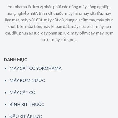
Yokohama là đơn vị phân phối các dòng máy công nghiệp,
nông nghiệp như: Bình xịt thuốc, máy hàn, máy xịt rửa, máy
làm mát, máy xới đất, máy cắt cỏ, dụng cụ cầm tay, máy phun
khói, bơm hỏa tiễn, máy khoan đất, máy cưa xích, máy nén
khí, đầu phun áp lục, dây phun áp lực, máy băm cây, máy bơm
nước, máy cắt góc,...
DANH MỤC
MÁY CẮT CỎ YOKOHAMA
MÁY BƠM NƯỚC
MÁY CẮT CỎ
BÌNH XỊT THUỐC
ĐẦU XỊT ÁP LỰC