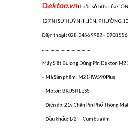
D
ekton.vn
thuộc sở hữu của C
127 NI SƯ HUỲNH LIÊN, PHƯỜNG 10
Điện thoại : 028. 3456 9982 – 0908 556
…………………………………
Máy Siết Bulong Dùng Pin Dekton M21-
– Mã Sản phẩm : M21-IW590Plus
– Motor: BRUSHLESS
– Điện áp: 21v Chân Pin Phổ Thông Ma
– Đầu khẩu: 1/2″ – Cụm búa âm.