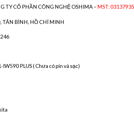
ÔNG TY CỔ PHẦN CÔNG NGHỆ OSHIMA –
MST: 0313793
, TÂN BÌNH, HỒ CHÍ MINH
 246
IW590 PLUS ( Chưa có pin và sạc)
kita