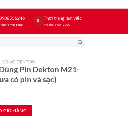
0908556246
Thời trang làm việc
Hotline mua hàng
Mở cửa: 8:00 - 22:00
BULONG DEKTON
 Dùng Pin Dekton M21-
a có pin và sạc)
on M21-IW590 PLUS ( Chưa có pin và sạc) số lượng
O GIỎ HÀNG