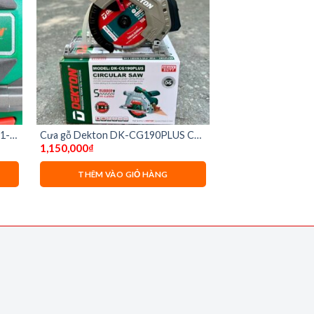
1-
Cưa gỗ Dekton DK-CG190PLUS Có
1,150,000
₫
cắt nghiêng
THÊM VÀO GIỎ HÀNG