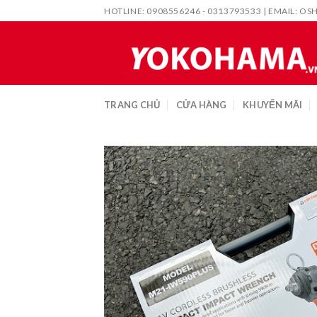
Skip
HOTLINE: 0908556246 - 0313793533 | EMAIL:
OS
to
content
TRANG CHỦ
CỬA HÀNG
KHUYẾN MÃI