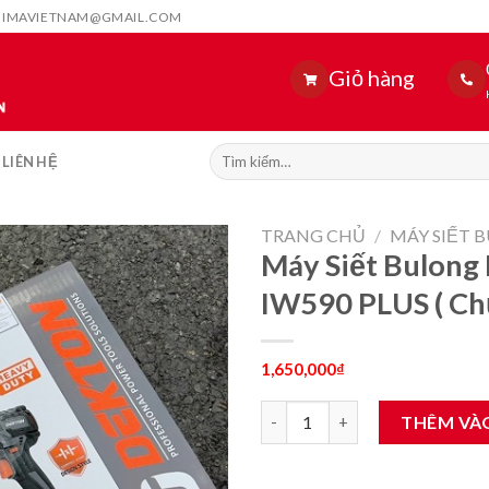
HIMAVIETNAM@GMAIL.COM
Giỏ hàng
Tìm
LIÊN HỆ
kiếm:
TRANG CHỦ
/
MÁY SIẾT 
Máy Siết Bulong
IW590 PLUS ( Chư
1,650,000
₫
Máy Siết Bulong Dùng Pin Dekt
THÊM VÀ