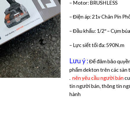
– Motor: BRUSHLESS
– Điện áp: 21v Chân Pin P
– Đầu khẩu: 1/2″ – Cụm búa
– Lực siết tối đa: 590N.m
Lưu ý :
Để đảm bảo quyền 
phẩm dekton trên các sàn t
.
nên yêu cầu người bán
cu
tin người bán, thông tin ng
hành