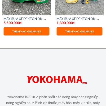
MÁY RỬA XE DEKTON DK-
MÁY RỬA XE DEKTON DK-
5,500,000
₫
1,800,000
₫
HPW2350A
CWR2350 C
THÊM VÀO GIỎ HÀNG
THÊM VÀO GIỎ HÀNG
00₫.
Yokohama là đơn vị phân phối các dòng máy công nghiệp,
nông nghiệp như: Bình xịt thuốc, máy hàn, máy xịt rửa, máy