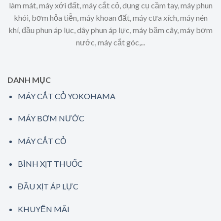
làm mát, máy xới đất, máy cắt cỏ, dụng cụ cầm tay, máy phun
khói, bơm hỏa tiễn, máy khoan đất, máy cưa xích, máy nén
khí, đầu phun áp lục, dây phun áp lực, máy băm cây, máy bơm
nước, máy cắt góc,...
DANH MỤC
MÁY CẮT CỎ YOKOHAMA
MÁY BƠM NƯỚC
MÁY CẮT CỎ
BÌNH XỊT THUỐC
ĐẦU XỊT ÁP LỰC
KHUYẾN MÃI