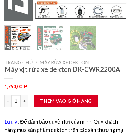
TRANG CHỦ
/
MÁY RỬA XE DEKTON
Máy xịt rửa xe dekton DK-CWR2200A
1,750,000
₫
Máy xịt rửa xe dekton DK-CWR2200A số lượng
THÊM VÀO GIỎ HÀNG
Lưu ý
: Để đảm bảo quyền lợi của mình, Qúy khách
hàng mua sản phẩm dekton trên các sàn thương mại