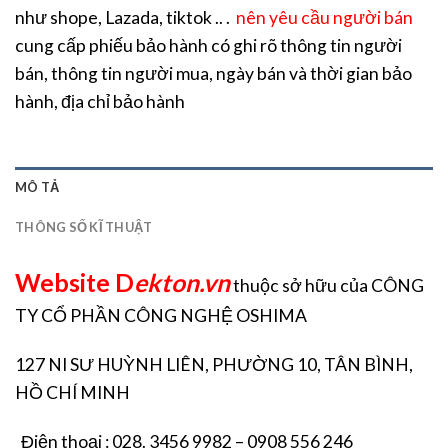
như shope, Lazada, tiktok .. .
nên yêu cầu người bán
cung cấp phiếu bảo hành có ghi rõ thông tin người
bán, thông tin người mua, ngày bán và thời gian bảo
hành, địa chỉ bảo hành
MÔ TẢ
THÔNG SỐ KĨ THUẬT
Website D
ekton.vn
thuộc sở hữu của CÔNG
TY CỔ PHẦN CÔNG NGHỆ OSHIMA
127 NI SƯ HUỲNH LIÊN, PHƯỜNG 10, TÂN BÌNH,
HỒ CHÍ MINH
Điện thoại : 028. 3456 9982 – 0908 556 246